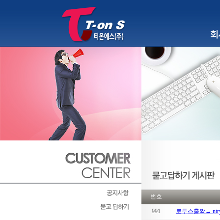
회사소
번호
991
로투스홀짝→ ntry