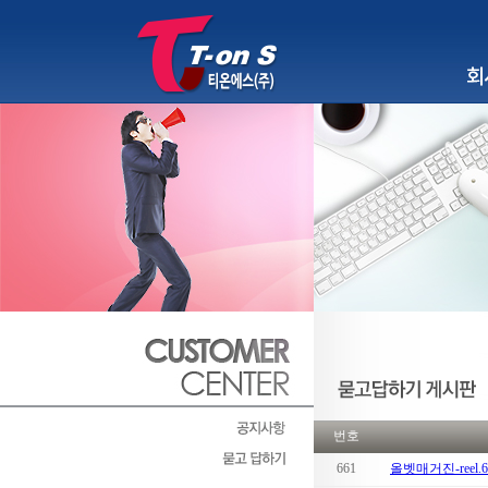
회사소
번호
661
올벳매거진-ree