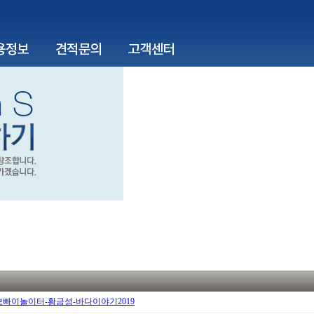
보
견적문의
고객센터
뽀빠이놀이터-황금성-바다이야기2019