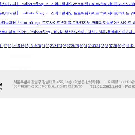
매거진】_¤ allbet.eu5.org _¤_ 스위피릴게임-토토배팅사이트-하이게이밍카
매거진】_¤ allbet.eu5.org _¤_ 스위피릴게임-토토배팅사이트-하이게이밍카
놀이터『rtslot.eu5.org』토토사이트넷마블-로얄카지노-크레이지슬롯머신사이트
사이트 언오버『rtslot.eu5.org』바카라분석법-카지노전략노하우-올벳매거진카
11
12
13
14
15
16
17
18
19
20
21
22
23
24
25
26
27
28
29
30
31
32
33
34
35
36
37
38
39
40
41
42