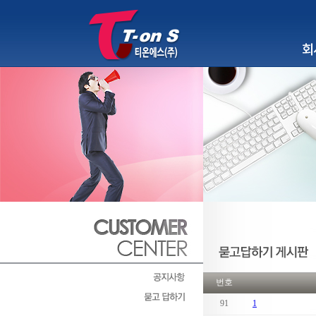
회사소
번호
91
1