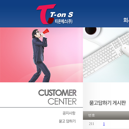
회사소
번호
211
1