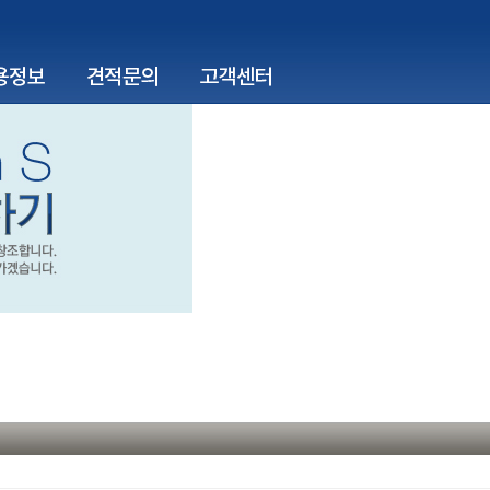
보
견적문의
고객센터