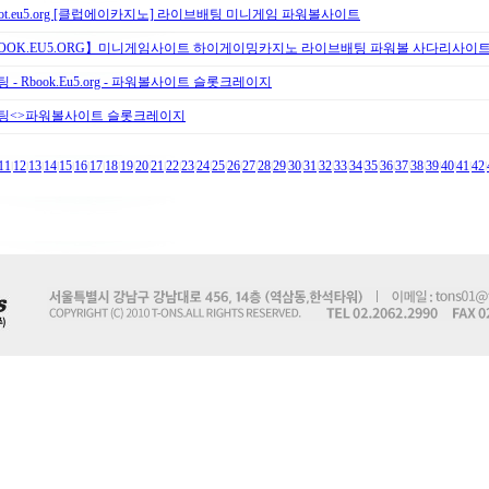
slot.eu5.org [클럽에이카지노] 라이브배팅 미니게임 파워볼사이트
OOK.EU5.ORG】미니게임사이트 하이게이밍카지노 라이브배팅 파워볼 사다리사이
- Rbook.Eu5.org - 파워볼사이트 슬롯크레이지
팅<
>파워볼사이트 슬롯크레이지
11
12
13
14
15
16
17
18
19
20
21
22
23
24
25
26
27
28
29
30
31
32
33
34
35
36
37
38
39
40
41
42